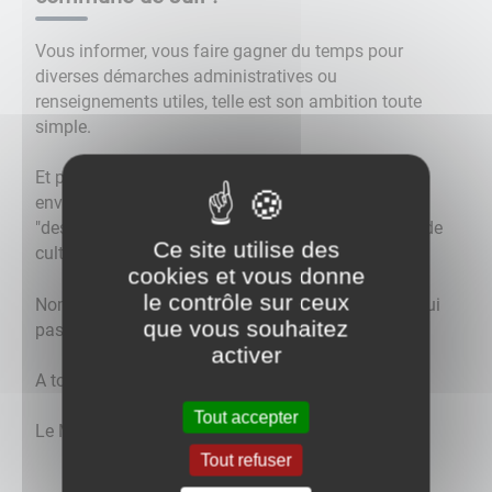
Vous informer, vous faire gagner du temps pour
diverses démarches administratives ou
renseignements utiles, telle est son ambition toute
simple.
Et peut-être aussi donner à l'amateur de calme des
envies de balade au long des chemins ruraux,
"dessertes" de la commune, si tranquilles, bordées de
Ce site utilise des
cultures, de bois, de prairies et d'étangs.
cookies et vous donne
le contrôle sur ceux
Nombreux déjà sont les adeptes de la randonnée qui
que vous souhaitez
passent par chez nous, à pied, à cheval, ou à vélo.
activer
A tous, sur ce site et sur le terrain : bonne route !
Tout accepter
Le Maire.
Tout refuser