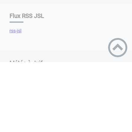
Flux RSS JSL
rss-jsl
Météo à Juif